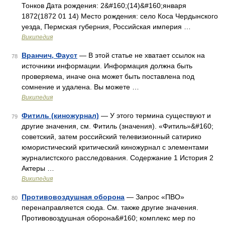
Тонков Дата рождения: 2&#160;(14)&#160;января
1872(1872 01 14) Место рождения: село Коса Чердынского
уезда, Пермская губерния, Российская империя …
Википедия
Вранчич, Фауст
— В этой статье не хватает ссылок на
78
источники информации. Информация должна быть
проверяема, иначе она может быть поставлена под
сомнение и удалена. Вы можете …
Википедия
Фитиль (киножурнал)
— У этого термина существуют и
79
другие значения, см. Фитиль (значения). «Фитиль»&#160;
советский, затем российский телевизионный сатирико
юмористический критический киножурнал с элементами
журналистского расследования. Содержание 1 История 2
Актеры …
Википедия
Противовоздушная оборона
— Запрос «ПВО»
80
перенаправляется сюда. Cм. также другие значения.
Противовоздушная оборона&#160; комплекс мер по