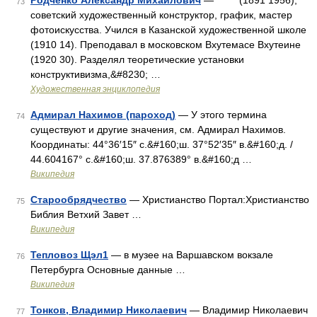
Родченко Александр Михайлович
— (1891 1956),
73
советский художественный конструктор, график, мастер
фотоискусства. Учился в Казанской художественной школе
(1910 14). Преподавал в московском Вхутемасе Вхутеине
(1920 30). Разделял теоретические установки
конструктивизма,&#8230; …
Художественная энциклопедия
Адмирал Нахимов (пароход)
— У этого термина
74
существуют и другие значения, см. Адмирал Нахимов.
Координаты: 44°36′15″ с.&#160;ш. 37°52′35″ в.&#160;д. /
44.604167° с.&#160;ш. 37.876389° в.&#160;д …
Википедия
Старообрядчество
— Христианство Портал:Христианство
75
Библия Ветхий Завет …
Википедия
Тепловоз Щэл1
— в музее на Варшавском вокзале
76
Петербурга Основные данные …
Википедия
Тонков, Владимир Николаевич
— Владимир Николаевич
77